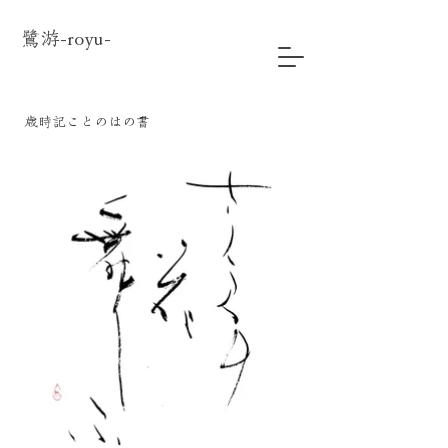
​鷺游-royu-
歳時記ことのはの書